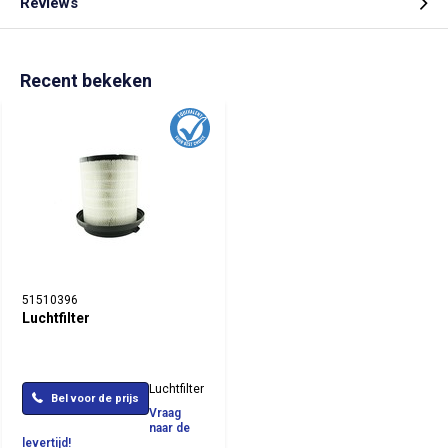
Reviews
Recent bekeken
51510396
Luchtfilter
Luchtfilter
Bel voor de prijs
Vraag
naar de
levertijd!