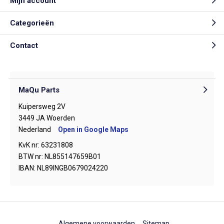
Mijn account
Categorieën
Contact
MaQu Parts
Kuipersweg 2V
3449 JA Woerden
Nederland
Open in Google Maps
KvK nr: 63231808
BTW nr: NL855147659B01
IBAN: NL89INGB0679024220
Algemene voorwaarden
Sitemap