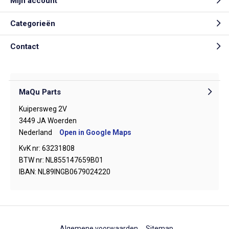
Mijn account
Categorieën
Contact
MaQu Parts
Kuipersweg 2V
3449 JA Woerden
Nederland
Open in Google Maps
KvK nr: 63231808
BTW nr: NL855147659B01
IBAN: NL89INGB0679024220
Algemene voorwaarden
Sitemap