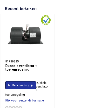
Recent bekeken
81780285
Dubbele ventilator +
toerenregeling
Dubbele
Bel voor de prijs
ventilator
+
toerenregeling
Klik voor verzendinformatie