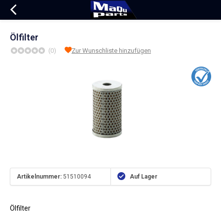
Ölfilter
(0)
Zur Wunschliste hinzufügen
Artikelnummer:
51510094
Auf Lager
Ölfilter