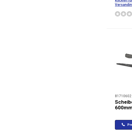
Klicken fü
Versandin
81710602
Scheib
600m
Pre