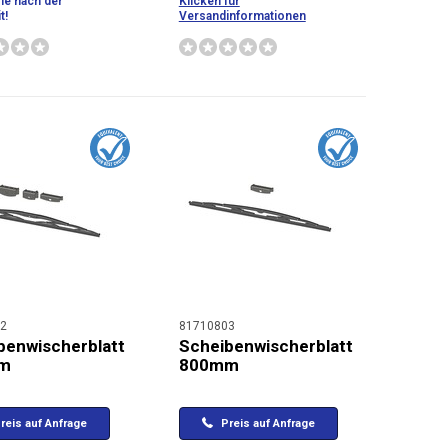
ie nach der
Klicken für
t!
Versandinformationen
2
81710803
benwischerblatt
Scheibenwischerblatt
m
800mm
reis auf Anfrage
Preis auf Anfrage