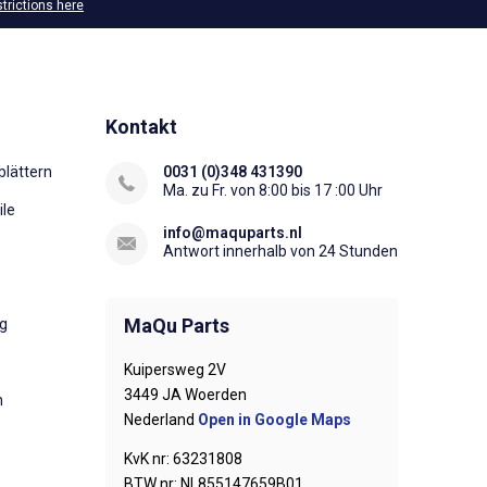
strictions here
Kontakt
lättern
0031 (0)348 431390
Ma. zu Fr. von 8:00 bis 17 :00 Uhr
ile
info@maquparts.nl
Antwort innerhalb von 24 Stunden
MaQu Parts
ng
Kuipersweg 2V
3449 JA Woerden
n
Nederland
Open in Google Maps
KvK nr: 63231808
BTW nr: NL855147659B01