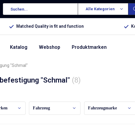
Alle Kategorien
Matched Quality in fit and function
K
Katalog
Webshop
Produktmarken
igung "Schmal"
lbefestigung "Schmal"
(8)
ch:
rken
Fahrzeug
Fahrzeugmarke