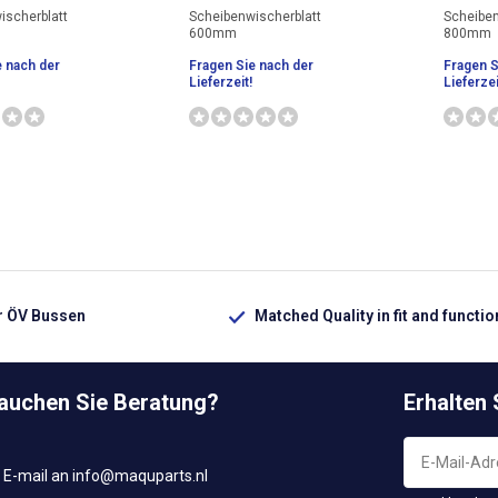
ischerblatt
Scheibenwischerblatt
Scheiben
600mm
800mm
e nach der
Fragen Sie nach der
Fragen S
Lieferzeit!
Lieferzei
ür ÖV Bussen
Matched Quality in fit and functio
rauchen Sie Beratung?
Erhalten
 E-mail an
info@maquparts.nl