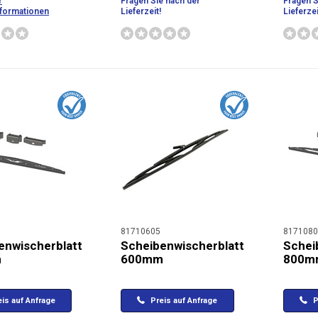
r
Fragen Sie nach der
Fragen S
formationen
Lieferzeit!
Lieferzei
81710605
8171080
enwischerblatt
Scheibenwischerblatt
Schei
m
600mm
800m
is auf Anfrage
Preis auf Anfrage
P