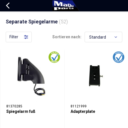
Separate Spiegelarme
(52)
Filter
Sortieren nach:
81370285
81121999
Spiegelarm fuß
Adapterplate