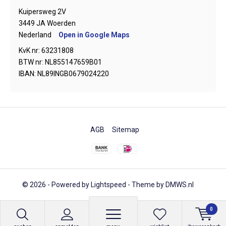
Kuipersweg 2V
3449 JA Woerden
Nederland
Open in Google Maps
KvK nr: 63231808
BTW nr: NL855147659B01
IBAN: NL89INGB0679024220
AGB
Sitemap
© 2026 - Powered by
Lightspeed
- Theme by
DMWS.nl
0