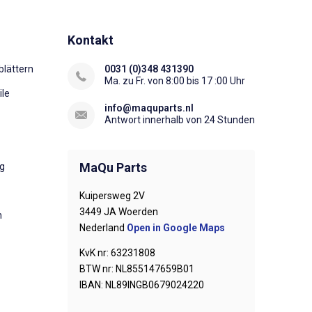
Kontakt
lättern
0031 (0)348 431390
Ma. zu Fr. von 8:00 bis 17 :00 Uhr
ile
info@maquparts.nl
Antwort innerhalb von 24 Stunden
MaQu Parts
ng
Kuipersweg 2V
3449 JA Woerden
n
Nederland
Open in Google Maps
KvK nr: 63231808
BTW nr: NL855147659B01
IBAN: NL89INGB0679024220