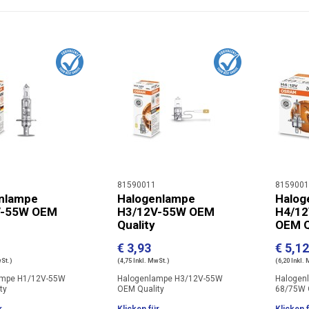
81590011
8159001
nlampe
Halogenlampe
Halog
V-55W OEM
H3/12V-55W OEM
H4/12
Quality
OEM Q
€ 3,93
€ 5,12
wSt.)
(4,75 Inkl. MwSt.)
(6,20 Inkl.
ampe H1/12V-55W
Halogenlampe H3/12V-55W
Halogen
ty
OEM Quality
68/75W 