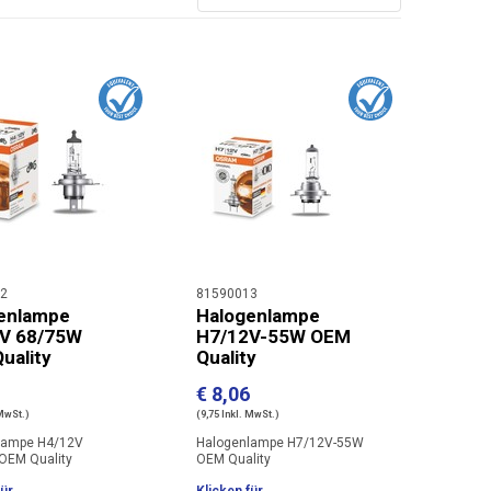
2
81590013
enlampe
Halogenlampe
V 68/75W
H7/12V-55W OEM
uality
Quality
€ 8,06
 MwSt.)
(9,75 Inkl. MwSt.)
lampe H4/12V
Halogenlampe H7/12V-55W
OEM Quality
OEM Quality