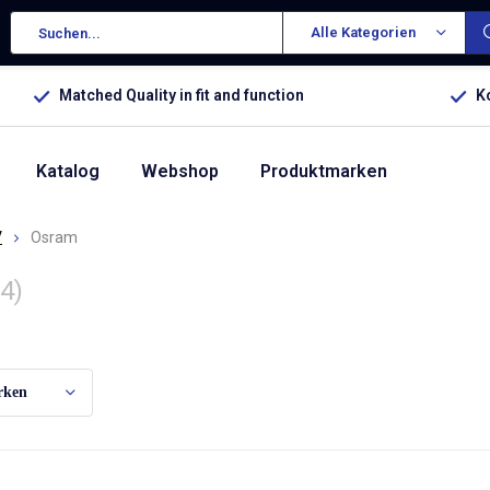
Alle Kategorien
Matched Quality in fit and function
K
Katalog
Webshop
Produktmarken
V
Osram
(4)
ch:
rken