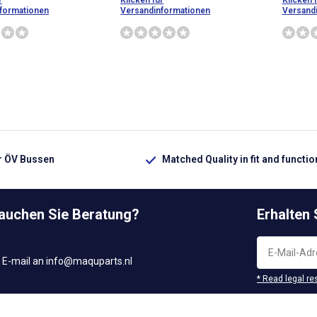
r
Klicken für
Klicken 
formationen
Versandinformationen
Versand
ür ÖV Bussen
Matched Quality in fit and functio
rauchen Sie Beratung?
Erhalten
 E-mail an
info@maquparts.nl
* Read legal re