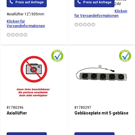
Preis auf Anfrage
Preis auf Anfrage
24V
Klicken
Axiallüfter 12"/305mm
für Versandinformationen
Klicken für
Versandinformationen
81780296
81780297
Axiallüfter
Gebläseplate mit 5 gebläse