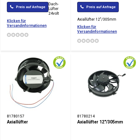
Dach-
Preis auf Anfrage
Preis auf Anfrage
Lüfter
24volt
Axiallüfter 12"/305mm
Klicken für
Versandinformationen
Klicken für
Versandinformationen
81780157
81780214
Axiallüfter
Axiallüfter 12"/305mm