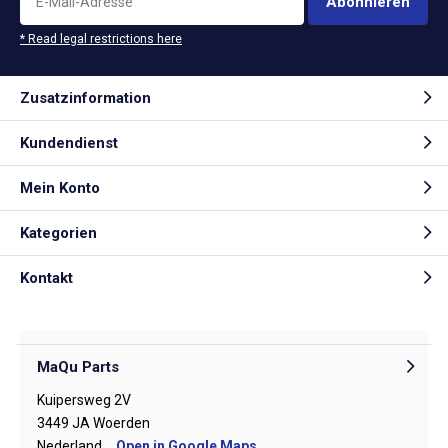
Abonnieren
* Read legal restrictions here
Zusatzinformation
Kundendienst
Mein Konto
Kategorien
Kontakt
MaQu Parts
Kuipersweg 2V
3449 JA Woerden
Nederland
Open in Google Maps