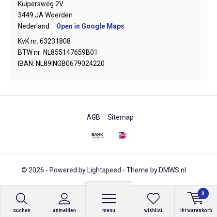
Kuipersweg 2V
3449 JA Woerden
Nederland
Open in Google Maps
KvK nr: 63231808
BTW nr: NL855147659B01
IBAN: NL89INGB0679024220
AGB
Sitemap
© 2026 - Powered by
Lightspeed
- Theme by
DMWS.nl
0
suchen
anmelden
menu
wishlist
ihr warenkorb