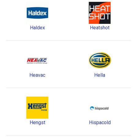
Haldex
Heatshot
Heavac
Hella
Hengst
Hispacold