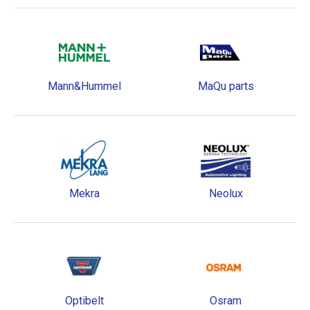
Mann&Hummel
MaQu parts
Mekra
Neolux
Optibelt
Osram