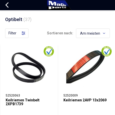
Optibelt
(37)
Filter
Sortieren nach:
52520063
52520009
Keilriemen Twinbelt
Keilriemen 2AVP 13x2069
2XPB1739