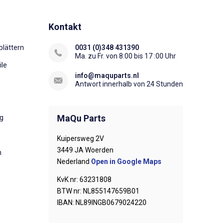
Kontakt
lättern
0031 (0)348 431390
Ma. zu Fr. von 8:00 bis 17 :00 Uhr
ile
info@maquparts.nl
Antwort innerhalb von 24 Stunden
MaQu Parts
ng
Kuipersweg 2V
3449 JA Woerden
n
Nederland
Open in Google Maps
KvK nr: 63231808
BTW nr: NL855147659B01
IBAN: NL89INGB0679024220