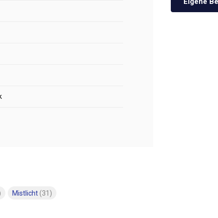
Eigene Be
k
)
Mistlicht
(31)