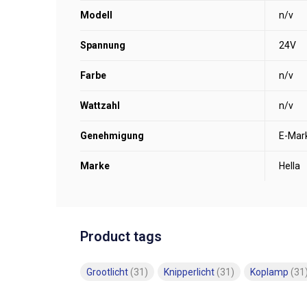
Modell
n/v
Spannung
24V
Farbe
n/v
Wattzahl
n/v
Genehmigung
E-Mar
Marke
Hella
Product tags
Grootlicht
(31)
Knipperlicht
(31)
Koplamp
(31