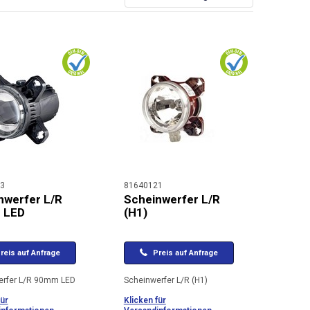
3
81640121
nwerfer L/R
Scheinwerfer L/R
 LED
(H1)
reis auf Anfrage
Preis auf Anfrage
erfer L/R 90mm LED
Scheinwerfer L/R (H1)
für
Klicken für