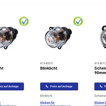
81640031
8164012
cht
Blinklicht
Schei
90mm
is auf Anfrage
Preis auf Anfrage
P
Blinklicht
Scheinw
r
Klicken für
Klicken 