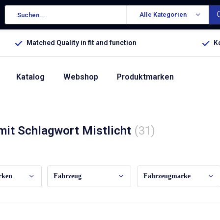
Alle Kategorien
Matched Quality in fit and function
K
Katalog
Webshop
Produktmarken
 mit Schlagwort Mistlicht
(31)
ch:
rken
Fahrzeug
Fahrzeugmarke