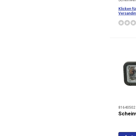
Scheinwer
Klicken fü
Versandin
81640502
Schein