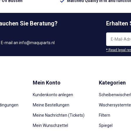
ür ÖV Bussen
Matched Quality in fit and functio
rauchen Sie Beratung?
Erhalten
 E-mail an
info@maquparts.nl
* Read legal re
Mein Konto
Kategorien
Kundenkonto anlegen
Scheibenwischerb
dingungen
Meine Bestellungen
Wischersystemte
Meine Nachrichten (Tickets)
Filtern
Mein Wunschzettel
Spiegel