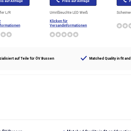
is auf Anfrage
Preis auf Anfrage
P
fer L/R
Umrißleuchte LED Weiß
Scheinw
r
Klicken für
formationen
Versandinformationen
ialisiert auf Teile für ÖV Bussen
Matched Quality in fit and