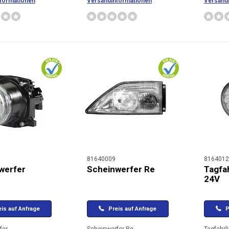
formationen
Versandinformationen
Versand
81640009
8164012
werfer
Scheinwerfer Re
Tagfah
24V
is auf Anfrage
Preis auf Anfrage
P