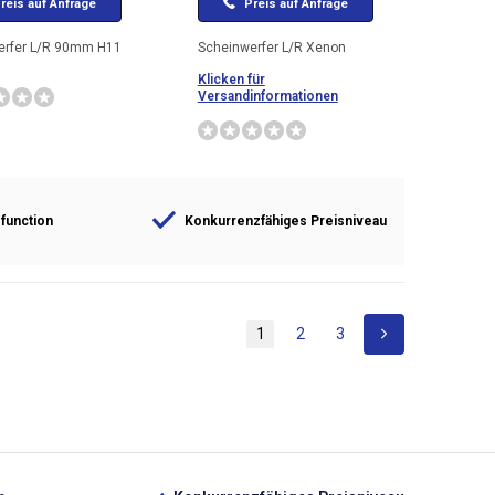
reis auf Anfrage
Preis auf Anfrage
erfer L/R 90mm H11
Scheinwerfer L/R Xenon
Klicken für
Versandinformationen
 function
Konkurrenzfähiges Preisniveau
1
2
3