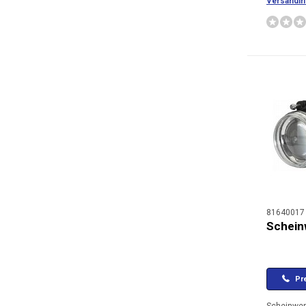
Versandin
81640017
Schein
Pre