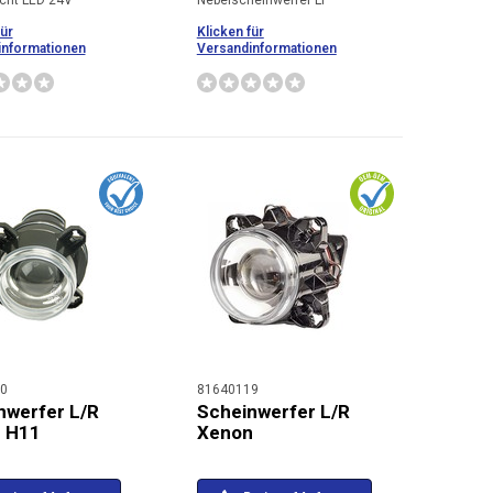
icht LED 24V
Nebelscheinwerfer Li
für
Klicken für
informationen
Versandinformationen
0
81640119
nwerfer L/R
Scheinwerfer L/R
 H11
Xenon