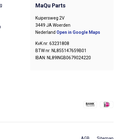
MaQu Parts
ng
Kuipersweg 2V
3449 JA Woerden
n
Nederland
Open in Google Maps
KvK nr: 63231808
BTW nr: NL855147659B01
IBAN: NL89INGB0679024220
AGB
Sitemap