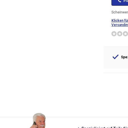
Pre
Scheinwer
Klicken fü
Versandin
Spez