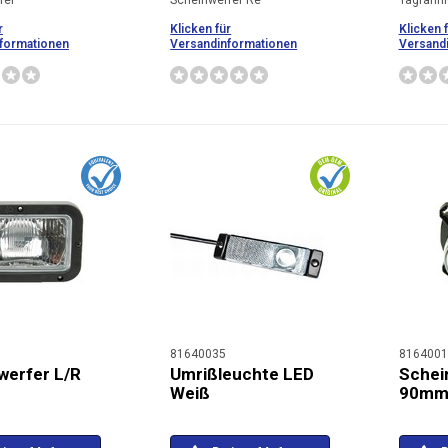
fer
Scheinwerfer Re
Tagfahrl
r
Klicken für
Klicken 
formationen
Versandinformationen
Versand
81640035
8164001
werfer L/R
Umrißleuchte LED
Schei
Weiß
90mm