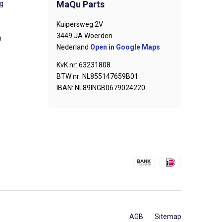
MaQu Parts
ng
Kuipersweg 2V
3449 JA Woerden
n
Nederland
Open in Google Maps
KvK nr: 63231808
BTW nr: NL855147659B01
IBAN: NL89INGB0679024220
AGB
Sitemap