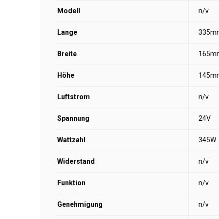
Modell
n/v
Lange
335m
Breite
165m
Höhe
145m
Luftstrom
n/v
Spannung
24V
Wattzahl
345W
Widerstand
n/v
Funktion
n/v
Genehmigung
n/v