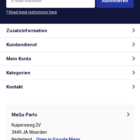
Abonnieren
* Read legal restrictions here
Zusatzinformation
Kundendienst
Mein Konto
Kategorien
Kontakt
MaQu Parts
Kuipersweg 2V
3449 JA Woerden
Nederland
Open in Google Maps