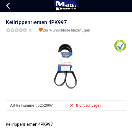
Keilrippenriemen 4PK997
(0)
Zur Wunschliste hinzufügen
Artikelnummer:
52520061
Nicht auf Lager
Keilrippenriemen 4PK997