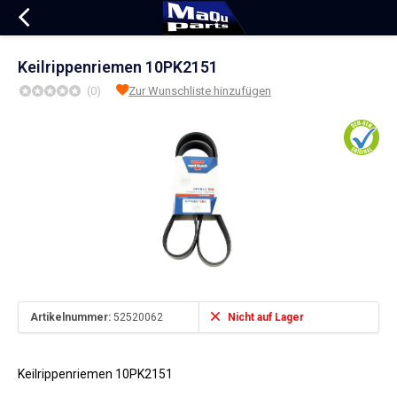
Keilrippenriemen 10PK2151
(0)
Zur Wunschliste hinzufügen
Artikelnummer:
52520062
Nicht auf Lager
Keilrippenriemen 10PK2151