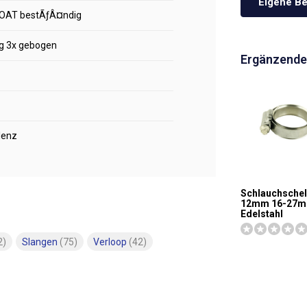
Eigene Be
n OAT bestÃƒÂ¤ndig
g 3x gebogen
Ergänzende
lenz
Schlauchschel
12mm 16-27
Edelstahl
2)
Slangen
(75)
Verloop
(42)