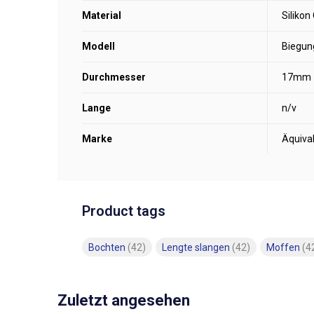
Material
Siliko
Modell
Biegun
Durchmesser
17mm
Lange
n/v
Marke
Äquiva
Product tags
Bochten
(42)
Lengte slangen
(42)
Moffen
(4
Zuletzt angesehen