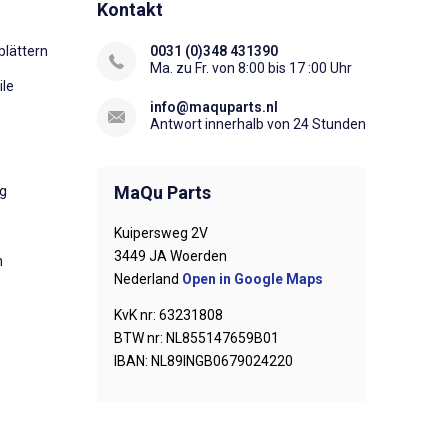
Kontakt
lättern
0031 (0)348 431390
Ma. zu Fr. von 8:00 bis 17 :00 Uhr
ile
info@maquparts.nl
Antwort innerhalb von 24 Stunden
MaQu Parts
ng
Kuipersweg 2V
3449 JA Woerden
n
Nederland
Open in Google Maps
KvK nr: 63231808
BTW nr: NL855147659B01
IBAN: NL89INGB0679024220