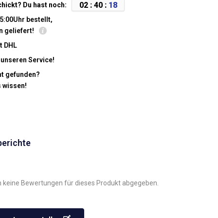
0
2
:
4
0
:
1
7
chickt? Du hast noch:
5:00Uhr bestellt,
n geliefert!
t DHL
 unseren Service!
cht gefunden?
s wissen!
berichte
 keine Bewertungen für dieses Produkt abgegeben.