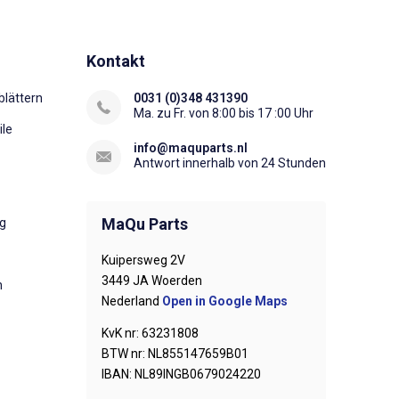
Kontakt
lättern
0031 (0)348 431390
Ma. zu Fr. von 8:00 bis 17 :00 Uhr
ile
info@maquparts.nl
Antwort innerhalb von 24 Stunden
MaQu Parts
ng
Kuipersweg 2V
3449 JA Woerden
n
Nederland
Open in Google Maps
KvK nr: 63231808
BTW nr: NL855147659B01
IBAN: NL89INGB0679024220