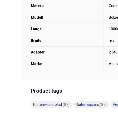
Material
Gum
Modell
Bolze
Lange
100
Breite
n/v
Adapter
2 Stu
Marke
Äqui
Product tags
Ruitenwisserblad
(87)
Ruitenwissers
(87)
Ve