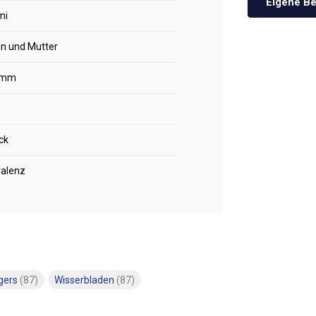
Eigene Be
mi
n und Mutter
0mm
ck
valenz
gers
(87)
Wisserbladen
(87)