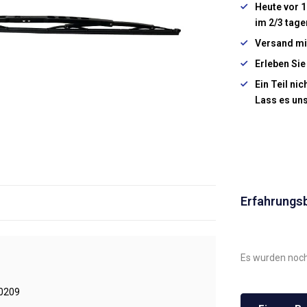
Heute vor 1
im 2/3 tage
Versand mi
Erleben Sie
Ein Teil ni
Lass es un
Erfahrungs
Es wurden noch
0209