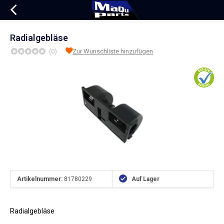
Radialgebläse
(0)
Zur Wunschliste hinzufügen
Artikelnummer:
81780229
Auf Lager
Radialgebläse