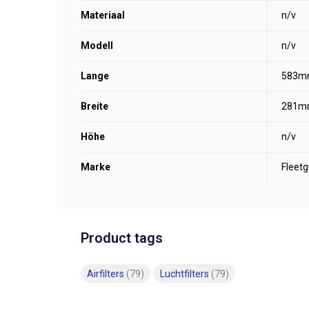
Materiaal
n/v
Modell
n/v
Lange
583m
Breite
281m
Höhe
n/v
Marke
Fleet
Product tags
Airfilters
(79)
Luchtfilters
(79)