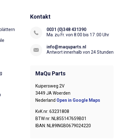
Kontakt
lättern
0031 (0)348 431390
Ma. zu Fr. von 8:00 bis 17 :00 Uhr
ile
info@maquparts.nl
Antwort innerhalb von 24 Stunden
MaQu Parts
ng
Kuipersweg 2V
3449 JA Woerden
n
Nederland
Open in Google Maps
KvK nr: 63231808
BTW nr: NL855147659B01
IBAN: NL89INGB0679024220