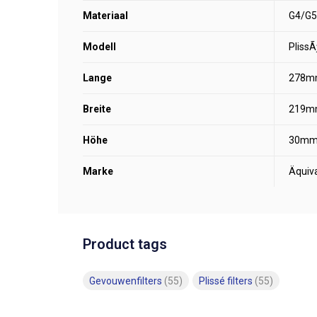
Materiaal
G4/G5
Modell
Pliss
Lange
278m
Breite
219m
Höhe
30m
Marke
Äquiv
Product tags
Gevouwenfilters
(55)
Plissé filters
(55)