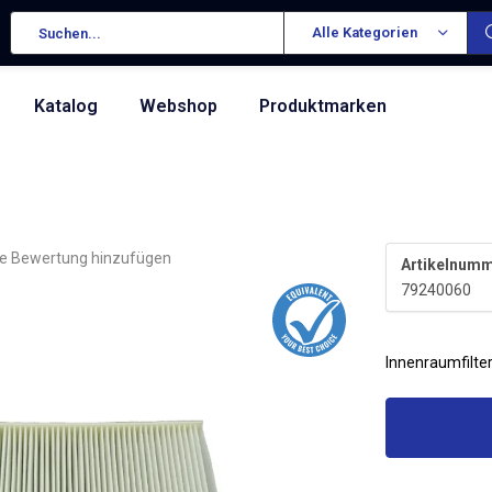
Alle Kategorien
Katalog
Webshop
Produktmarken
re Bewertung hinzufügen
Artikelnumm
79240060
Innenraumfilter