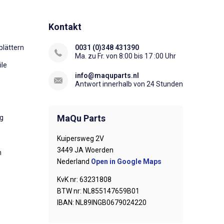
Kontakt
lättern
0031 (0)348 431390
Ma. zu Fr. von 8:00 bis 17 :00 Uhr
ile
info@maquparts.nl
Antwort innerhalb von 24 Stunden
MaQu Parts
ng
Kuipersweg 2V
3449 JA Woerden
n
Nederland
Open in Google Maps
KvK nr: 63231808
BTW nr: NL855147659B01
IBAN: NL89INGB0679024220