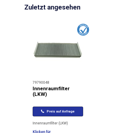
Zuletzt angesehen
79790048
Innenraumfilter
(LKW)
Preis auf Anfrage
Innenraumfilter (LKW)
Klicken für