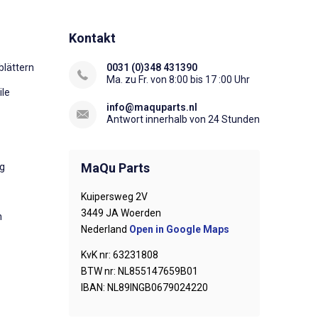
Kontakt
lättern
0031 (0)348 431390
Ma. zu Fr. von 8:00 bis 17 :00 Uhr
ile
info@maquparts.nl
Antwort innerhalb von 24 Stunden
MaQu Parts
ng
Kuipersweg 2V
3449 JA Woerden
n
Nederland
Open in Google Maps
KvK nr: 63231808
BTW nr: NL855147659B01
IBAN: NL89INGB0679024220