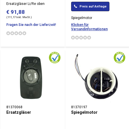
Ersatzgläser Li/Re oben
Preis auf Anfrage
€ 91,88
(111,17 Inkl. MwSt.)
Spiegelmotor
Fragen Sie nach der Lieferzeit!
Klicken für
Versandinformationen
81370068
81370197
Ersatzgläser
Spiegelmotor