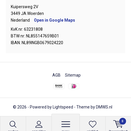
Kuipersweg 2V
3449 JA Woerden
Nederland
Open in Google Maps
KvK nr: 63231808
BTW nr: NL855147659B01
IBAN: NL89INGB0679024220
AGB
Sitemap
© 2026 - Powered by
Lightspeed
- Theme by
DMWS.nl
0