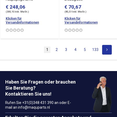
€ 248,06
€ 70,67
(300,15 Inkl. MwSt.)
(85,51 Inkl. MwSt.)
Klicken für
Klicken für
Versandinformationen
Versandinformationen
1
2
3
4
5
133
Haben Sie Fragen oder brauchen
Sie Beratung?
Kontaktieren Sie uns!
Rufen Sie +31(0)348 431 390 an oder E-
mail an
info@maquparts.nl