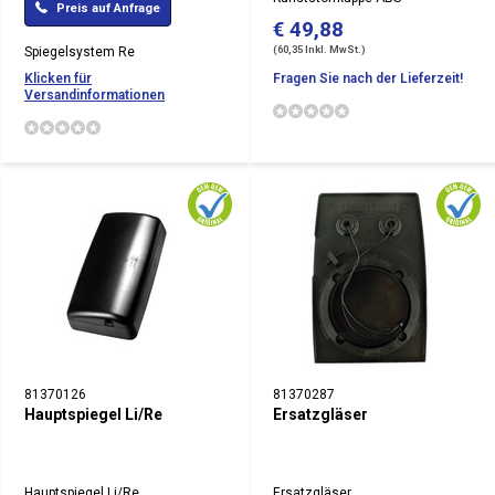
Preis auf Anfrage
€ 49,88
(60,35 Inkl. MwSt.)
Spiegelsystem Re
Klicken für
Fragen Sie nach der Lieferzeit!
Versandinformationen
81370126
81370287
Hauptspiegel Li/Re
Ersatzgläser
Hauptspiegel Li/Re
Ersatzgläser