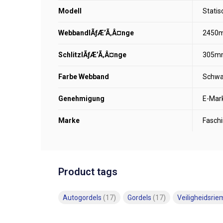
Modell
Statis
WebbandlÃƒÆ’Ã‚Â¤nge
2450
SchlitzlÃƒÆ’Ã‚Â¤nge
305m
Farbe Webband
Schwa
Genehmigung
E-Mar
Marke
Fasch
Product tags
Autogordels
(17)
Gordels
(17)
Veiligheidsri