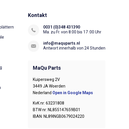
Kontakt
lättern
0031 (0)348 431390
Ma. zu Fr. von 8:00 bis 17 :00 Uhr
ile
info@maquparts.nl
Antwort innerhalb von 24 Stunden
MaQu Parts
ng
Kuipersweg 2V
3449 JA Woerden
n
Nederland
Open in Google Maps
KvK nr: 63231808
BTW nr: NL855147659B01
IBAN: NL89INGB0679024220