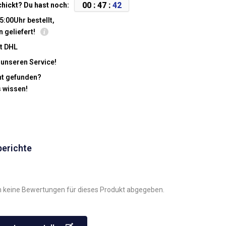
0
0
:
4
7
:
4
2
chickt? Du hast noch:
5:00Uhr bestellt,
n geliefert!
t DHL
 unseren Service!
cht gefunden?
s wissen!
berichte
 keine Bewertungen für dieses Produkt abgegeben.