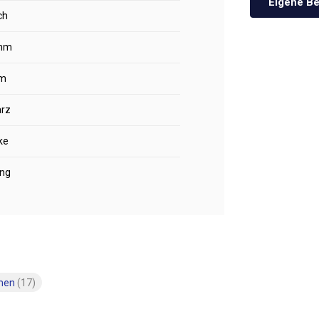
Eigene Be
ch
mm
m
rz
ke
ing
emen
(17)