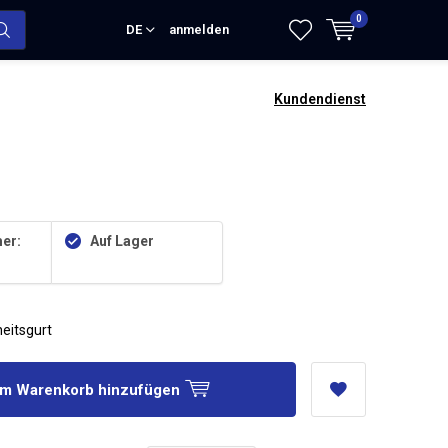
0
DE
anmelden
Kundendienst
er:
Auf Lager
heitsgurt
m Warenkorb hinzufügen